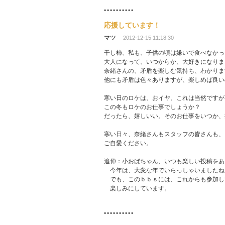
応援しています！
マツ
2012-12-15 11:18:30
干し柿、私も、子供の頃は嫌いで食べなかっ
大人になって、いつからか、大好きになりま
奈緒さんの、矛盾を楽しむ気持ち、わかりま
他にも矛盾は色々ありますが、楽しめば良い
寒い日のロケは、おイヤ、これは当然ですが
この冬もロケのお仕事でしょうか？
だったら、嬉しいい。そのお仕事をいつか、
寒い日々、奈緒さんもスタッフの皆さんも、
ご自愛ください。
追伸：小おばちゃん、いつも楽しい投稿をあ
今年は、大変な年でいらっしゃいましたね
でも、このｂｂｓには、これからも参加し
楽しみにしています。