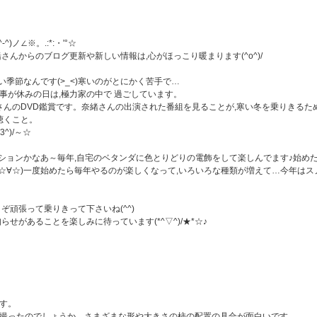
ノ∠※。.:*:・'°☆
んからのブログ更新や新しい情報は,心がほっこり暖まります(^o^)/
い季節なんです(>_<)寒いのがとにかく苦手で…
事が休みの日は,極力家の中で 過ごしています。
さんのDVD鑑賞です。奈緒さんの出演された番組を見ることが,寒い冬を乗りきるた
聴くこと。
^)/～☆
ミネーションかなあ～毎年,自宅のベタンダに色とりどりの電飾をして楽しんでます♪始め
 ☆∀☆)一度始めたら毎年やるのが楽しくなって,いろいろな種類が増えて…今年はス
ぞ頑張って乗りきって下さいね(^^)
せがあることを楽しみに待っています(*^▽^)/★*☆♪
す。
撮ったのでしょうか。さまざまな形や大きさの柿の配置の具合が面白いです。