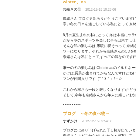
winter.。o○
共働きの母
2012-12-15 10:28:06
奈緒さん,ブログ更新ありがとうございます( ^-^)
寒い冬の日々を過ごしている私にとって,奈緒さ
8月の夏生まれの私にとって,冬は本当にツラ
だから冬のスポーツを楽しむ事も出来ず…仕
そんな私の楽しみは,床暖に寝そべって,奈緒
ワーになります。それから奈緒さんのCDを
奈緒さんは私にとって,すべての源なのです(^3
唯一の冬の楽しみは,Christmasのイル
かけは,長男が生まれてからなんですけどね(
マンが仲間入りです（*＾3＾）/～☆
これから寒さも一段と厳しくなりますが,どう
そして,今年も奈緒さんから年末に嬉しいお知ら
ブログ ～冬の食べ物～
すずかけ
2012-12-15 09:54:08
ブログには吊り下げられた干し柿が出ていま
奈緒さんはどこからがいいかなと思案して、