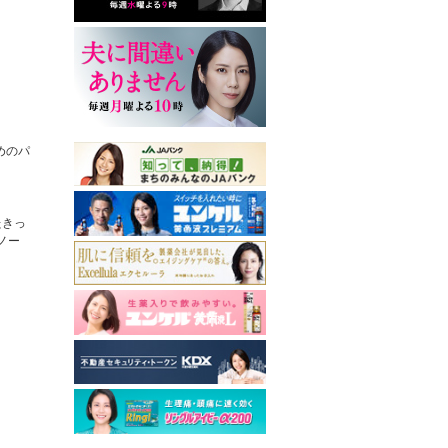
めのパ
たきっ
ノー