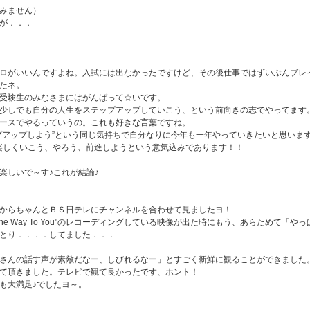
みません）
が．．．
ロがいいんですよね。入試には出なかったですけど、その後仕事ではずいぶんブレ
たネ。
受験生のみなさまにはがんばって☆いです。
少しでも自分の人生をステップアップしていこう、という前向きの志でやってます
ースでやるっていうの。これも好きな言葉ですね。
プアップしよう”という同じ気持ちで自分なりに今年も一年やっていきたいと思いま
の♪は、楽しくいこう、やろう、前進しようという意気込みであります！！
楽しいで～す♪これが結論♪
からちゃんとＢＳ日テレにチャンネルを合わせて見ましたヨ！
e Way To You"のレコーディングしている映像が出た時にもう、あらためて「やっ
とり．．．．してました．．．
さんの話す声が素敵だなー、しびれるなー」とすごく新鮮に観ることができました
て頂きました。テレビで観て良かったです、ホント！
も大満足♪でしたヨ～。