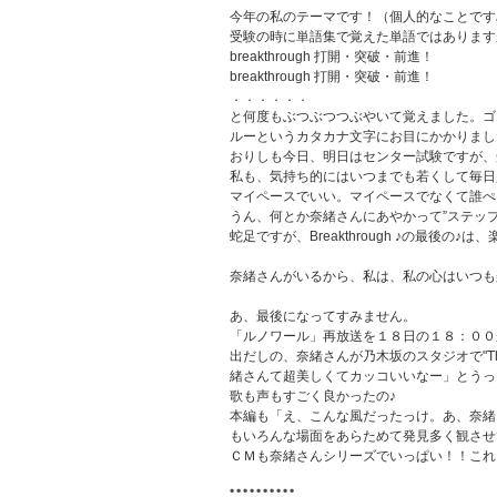
今年の私のテーマです！（個人的なことです
受験の時に単語集で覚えた単語ではあります
breakthrough 打開・突破・前進！
breakthrough 打開・突破・前進！
．．．．．．
と何度もぶつぶつつぶやいて覚えました。ゴ
ルーというカタカナ文字にお目にかかりまし
おりしも今日、明日はセンター試験ですが、
私も、気持ち的にはいつまでも若くして毎日
マイペースでいい。マイペースでなくて誰ぺ
うん、何とか奈緒さんにあやかって”ステッ
蛇足ですが、Breakthrough ♪の最後
奈緒さんがいるから、私は、私の心はいつも
あ、最後になってすみません。
「ルノワール」再放送を１８日の１８：００
出だしの、奈緒さんが乃木坂のスタジオで"Th
緒さんて超美しくてカッコいいなー」とうっ
歌も声もすごく良かったの♪
本編も「え、こんな風だったっけ。あ、奈緒
もいろんな場面をあらためて発見多く観させ
ＣＭも奈緒さんシリーズでいっぱい！！これ