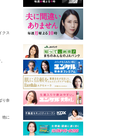
イクス
。
す。
ぱり奈
。他に